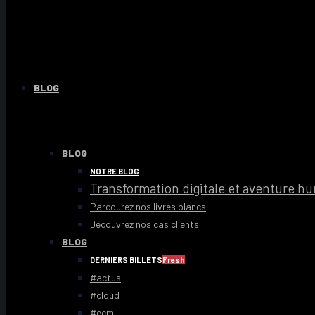
BLOG
BLOG
NOTRE BLOG
Transformation digitale et aventure hum
Parcourez nos livres blancs
Découvrez nos cas clients
BLOG
DERNIERS BILLETS
Fresh
#actus
#cloud
#ecm