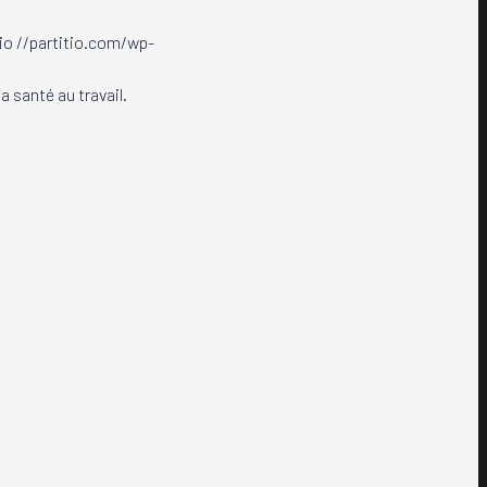
io
//partitio.com/wp-
 santé au travail.