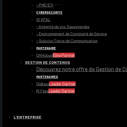
– PME/ETI
CYBERSECURITE
SI VITAL
– Intégrité de vos Sauvegardes
– Environnement de Continuité de Service
– Solution Tierce de Communication
PARTENAIRE
OVHcloud
Elite Partner
GESTION DE CONTENUS
Découvrez notre offre de Gestion de C
PARTENAIRES
OnBase
Leader Gartner
M-Files
Leader Gartner
L’ENTREPRISE